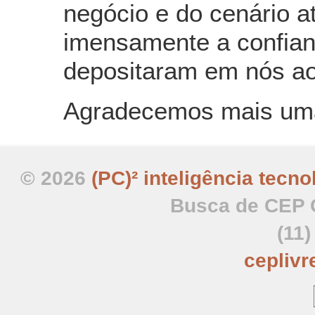
negócio e do cenário 
imensamente a confian
depositaram em nós ao
Agradecemos mais uma 
© 2026
(PC)² inteligência tecno
Busca de CEP C
(11
cepliv